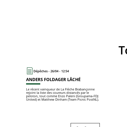
Dépêches - 26/04 - 12:54
ANDERS FOLDAGER LÂCHÉ
Le récent vainqueur de La Flèche Brabançonne
rejoint la liste des coureurs distancés par le
peloton, tout comme Enzo Paleni (Groupama-FDJ
United) et Matthew Dinham (Team Picnic PostNL).