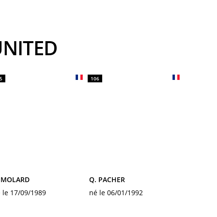
UNITED
5
106
. MOLARD
Q. PACHER
 le 17/09/1989
né le 06/01/1992