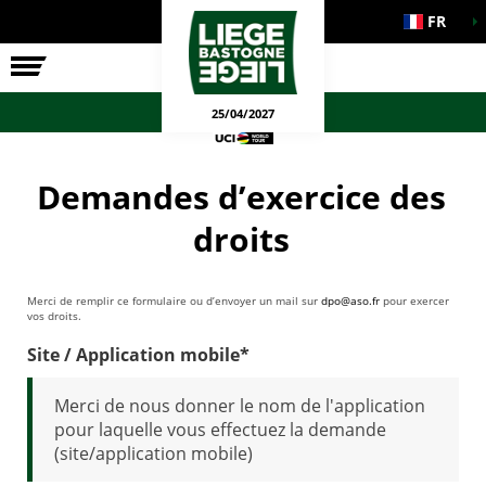
FR
LA COURSE
ENGAGEMENTS
JEUX OFFICIELS
25/04/2027
Demandes d’exercice des
droits
Merci de remplir ce formulaire ou d’envoyer un mail sur
dpo@aso.fr
pour exercer
vos droits.
Site / Application mobile*
Merci de nous donner le nom de l'application
pour laquelle vous effectuez la demande
(site/application mobile)