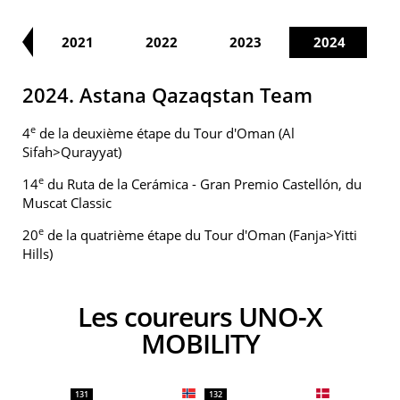
20
2021
2022
2023
2024
2024. Astana Qazaqstan Team
e
4
de la deuxième étape du Tour d'Oman (Al
Sifah>Qurayyat)
e
14
du Ruta de la Cerámica - Gran Premio Castellón, du
Muscat Classic
e
20
de la quatrième étape du Tour d'Oman (Fanja>Yitti
Hills)
Les coureurs UNO-X
MOBILITY
131
132