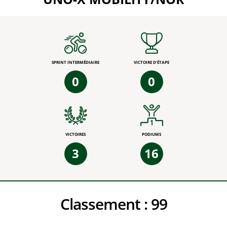
SPRINT INTERMÉDIAIRE
VICTOIRE D'ÉTAPE
0
0
VICTOIRES
PODIUMS
3
16
Classement :
99