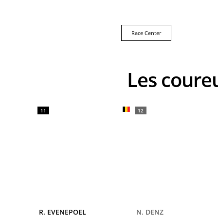
Race Center
Les cour
11
12
R. EVENEPOEL
N. DENZ