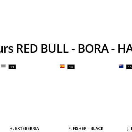
eurs RED BULL - BORA -
13
14
15
H. EXTEBERRIA
F. FISHER - BLACK
J.