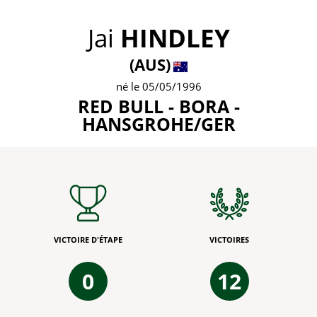
Jai
HINDLEY
(AUS)
né le 05/05/1996
RED BULL - BORA -
HANSGROHE/GER
VICTOIRE D'ÉTAPE
VICTOIRES
0
12