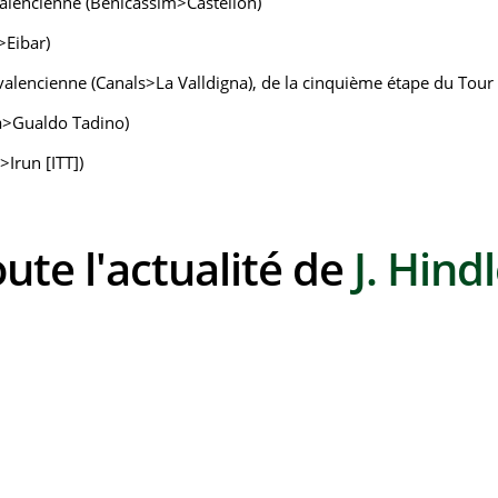
alencienne (Benicássim>Castellón)
>Eibar)
lencienne (Canals>La Valldigna), de la cinquième étape du Tour
ra>Gualdo Tadino)
Irun [ITT])
oute l'actualité de
J. Hind