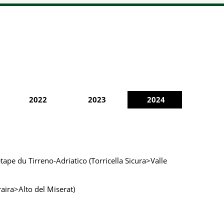
2022
2023
2024
tape du Tirreno-Adriatico (Torricella Sicura>Valle
ira>Alto del Miserat)