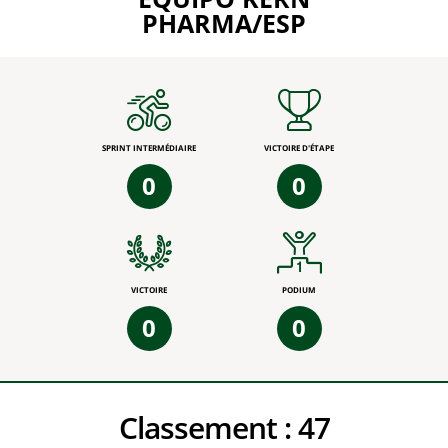
PHARMA/ESP
SPRINT INTERMÉDIAIRE
VICTOIRE D'ÉTAPE
0
0
VICTOIRE
PODIUM
0
0
Classement :
47