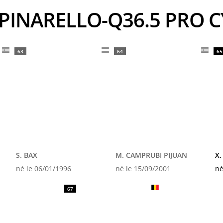
rs PINARELLO-Q36.5 PRO
63
64
65
S. BAX
M. CAMPRUBI PIJUAN
X.
né le 06/01/1996
né le 15/09/2001
né
67