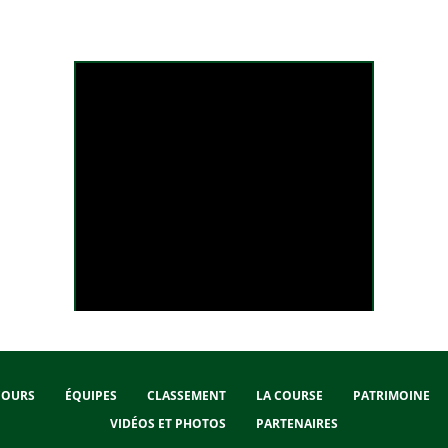
Liège-Bastogne-Liège 2025 - Le Résumé Long
COURS
ÉQUIPES
CLASSEMENT
LA COURSE
PATRIMOINE
VIDÉOS ET PHOTOS
PARTENAIRES