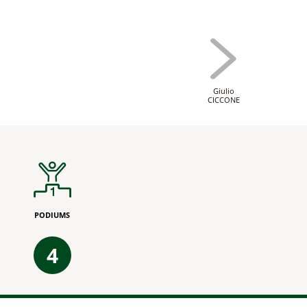
Giulio
CICCONE
PODIUMS
4