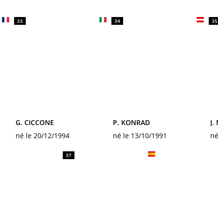
33
34
35
G. CICCONE
P. KONRAD
J.
né le 20/12/1994
né le 13/10/1991
né
37