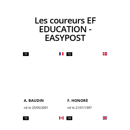
Les coureurs EF
EDUCATION -
EASYPOST
71
72
A. BAUDIN
F. HONORÉ
né le 25/05/2001
né le 21/01/1997
73
74