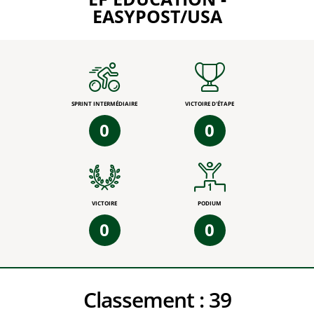
EASYPOST/USA
SPRINT INTERMÉDIAIRE
VICTOIRE D'ÉTAPE
0
0
VICTOIRE
PODIUM
0
0
Classement :
39