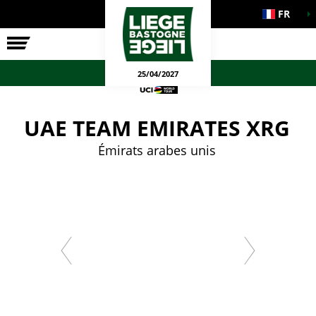
FR
LA COURSE
ENGAGEMENTS
JEUX OFFICIELS
25/04/2027
UAE TEAM EMIRATES XRG
Émirats arabes unis