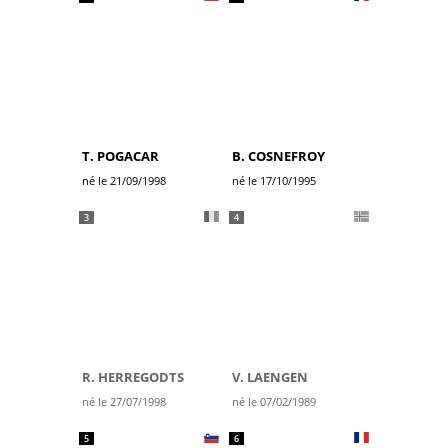
T. POGACAR
B. COSNEFROY
né le 21/09/1998
né le 17/10/1995
3
4
R. HERREGODTS
V. LAENGEN
né le 27/07/1998
né le 07/02/1989
5
6