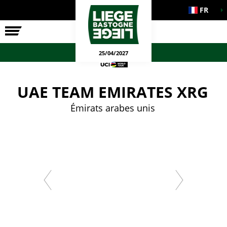
FR
LA COURSE
ENGAGEMENTS
JEUX OFFICIELS
25/04/2027
UAE TEAM EMIRATES XRG
Émirats arabes unis