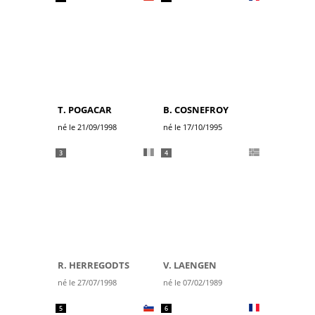
T. POGACAR
B. COSNEFROY
né le 21/09/1998
né le 17/10/1995
3
4
R. HERREGODTS
V. LAENGEN
né le 27/07/1998
né le 07/02/1989
5
6