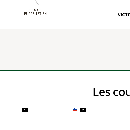
BURGOS-
BURPELLET-BH
VICTO
Les c
1
2