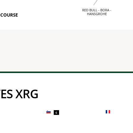
RED BULL - BORA -
HANSGROHE
 COURSE
TES XRG
6