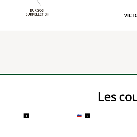
BURGOS-
BURPELLET-BH
VICTO
Les c
1
2