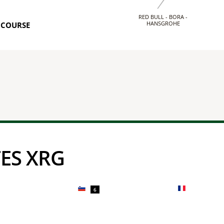
RED BULL - BORA -
HANSGROHE
 COURSE
TES XRG
6