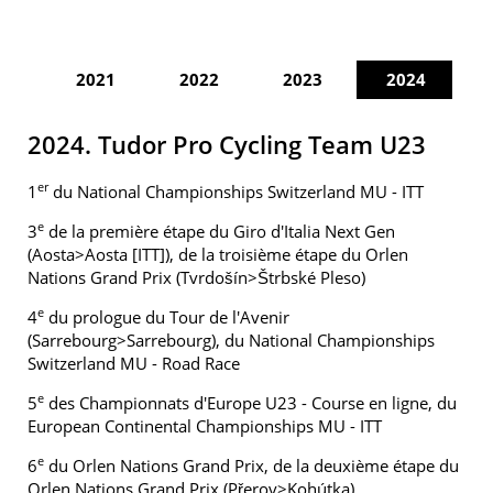
2021
2022
2023
2024
2024. Tudor Pro Cycling Team U23
er
1
du National Championships Switzerland MU - ITT
e
3
de la première étape du Giro d'Italia Next Gen
(Aosta>Aosta [ITT]), de la troisième étape du Orlen
Nations Grand Prix (Tvrdošín>Štrbské Pleso)
e
4
du prologue du Tour de l'Avenir
(Sarrebourg>Sarrebourg), du National Championships
Switzerland MU - Road Race
e
5
des Championnats d'Europe U23 - Course en ligne, du
European Continental Championships MU - ITT
e
6
du Orlen Nations Grand Prix, de la deuxième étape du
Orlen Nations Grand Prix (Přerov>Kohútka)