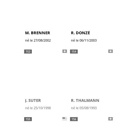
M. BRENNER
R. DONZÉ
né le 27/08/2002
né le 06/11/2003
153
154
J. SUTER
R. THALMANN
né le 25/10/1998
né le 05/08/1993
155
156