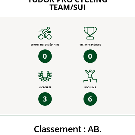
TEAM/SUI
SPRINT INTERMÉDIAIRE
VICTOIRE D'ÉTAPE
0
0
VICTOIRES
PODIUMS
3
6
Classement :
AB.