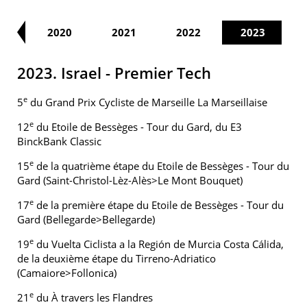
19
2020
2021
2022
2023
2023. Israel - Premier Tech
e
5
du Grand Prix Cycliste de Marseille La Marseillaise
e
12
du Etoile de Bessèges - Tour du Gard, du E3
BinckBank Classic
e
15
de la quatrième étape du Etoile de Bessèges - Tour du
Gard (Saint-Christol-Lèz-Alès>Le Mont Bouquet)
e
17
de la première étape du Etoile de Bessèges - Tour du
Gard (Bellegarde>Bellegarde)
e
19
du Vuelta Ciclista a la Región de Murcia Costa Cálida,
de la deuxième étape du Tirreno-Adriatico
(Camaiore>Follonica)
e
21
du À travers les Flandres