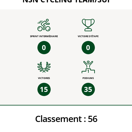
SPRINT INTERMÉDIAIRE
VICTOIRE D'ÉTAPE
0
0
VICTOIRES
PODIUMS
15
35
Classement :
56