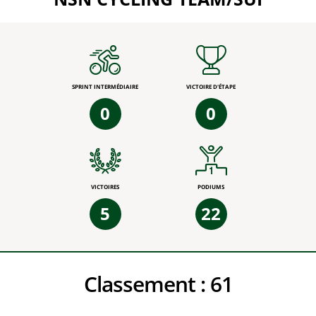
SPRINT INTERMÉDIAIRE
VICTOIRE D'ÉTAPE
0
0
VICTOIRES
PODIUMS
5
22
Classement :
61