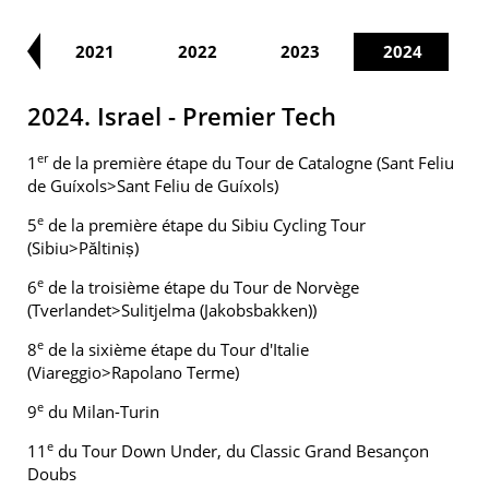
20
2021
2022
2023
2024
2024. Israel - Premier Tech
er
1
de la première étape du Tour de Catalogne (Sant Feliu
de Guíxols>Sant Feliu de Guíxols)
e
5
de la première étape du Sibiu Cycling Tour
(Sibiu>Păltiniș)
e
6
de la troisième étape du Tour de Norvège
(Tverlandet>Sulitjelma (Jakobsbakken))
e
8
de la sixième étape du Tour d'Italie
(Viareggio>Rapolano Terme)
e
9
du Milan-Turin
e
11
du Tour Down Under, du Classic Grand Besançon
Doubs