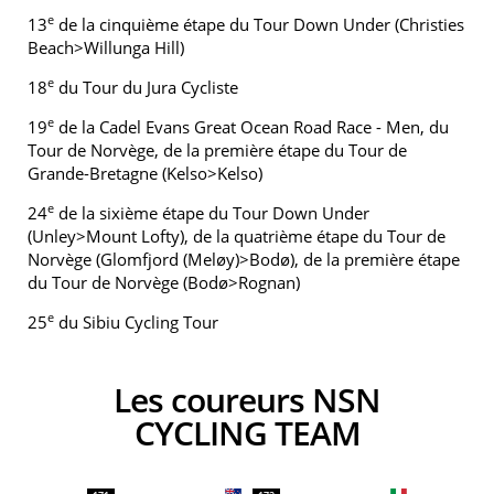
e
13
de la cinquième étape du Tour Down Under (Christies
Beach>Willunga Hill)
e
18
du Tour du Jura Cycliste
e
19
de la Cadel Evans Great Ocean Road Race - Men, du
Tour de Norvège, de la première étape du Tour de
Grande-Bretagne (Kelso>Kelso)
e
24
de la sixième étape du Tour Down Under
(Unley>Mount Lofty), de la quatrième étape du Tour de
Norvège (Glomfjord (Meløy)>Bodø), de la première étape
du Tour de Norvège (Bodø>Rognan)
e
25
du Sibiu Cycling Tour
Les coureurs NSN
CYCLING TEAM