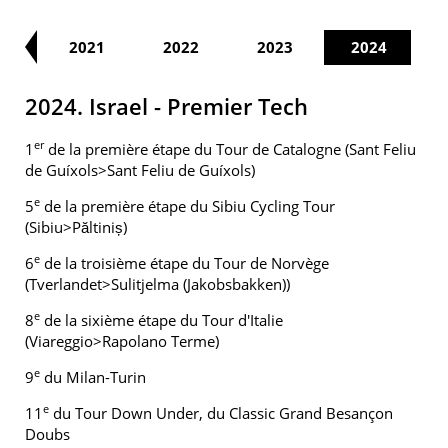
20
2021
2022
2023
2024
2024. Israel - Premier Tech
er
1
de la première étape du Tour de Catalogne (Sant Feliu
de Guíxols>Sant Feliu de Guíxols)
e
5
de la première étape du Sibiu Cycling Tour
(Sibiu>Păltiniș)
e
6
de la troisième étape du Tour de Norvège
(Tverlandet>Sulitjelma (Jakobsbakken))
e
8
de la sixième étape du Tour d'Italie
(Viareggio>Rapolano Terme)
e
9
du Milan-Turin
e
11
du Tour Down Under, du Classic Grand Besançon
Doubs