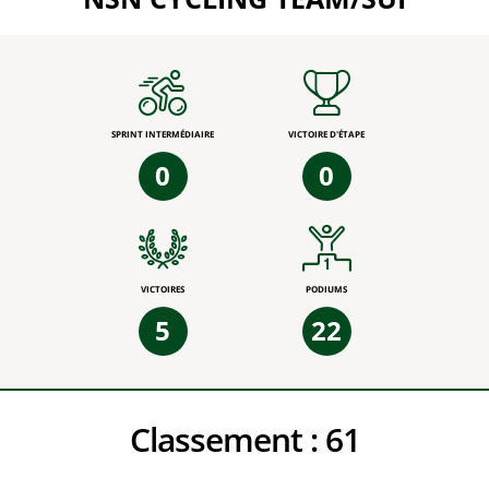
SPRINT INTERMÉDIAIRE
VICTOIRE D'ÉTAPE
0
0
VICTOIRES
PODIUMS
5
22
Classement :
61