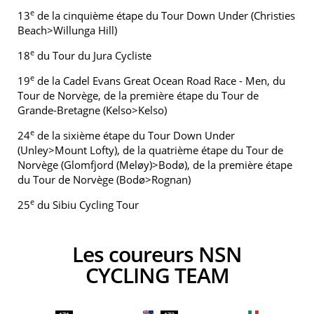
e
13
de la cinquième étape du Tour Down Under (Christies
Beach>Willunga Hill)
e
18
du Tour du Jura Cycliste
e
19
de la Cadel Evans Great Ocean Road Race - Men, du
Tour de Norvège, de la première étape du Tour de
Grande-Bretagne (Kelso>Kelso)
e
24
de la sixième étape du Tour Down Under
(Unley>Mount Lofty), de la quatrième étape du Tour de
Norvège (Glomfjord (Meløy)>Bodø), de la première étape
du Tour de Norvège (Bodø>Rognan)
e
25
du Sibiu Cycling Tour
Les coureurs NSN
CYCLING TEAM